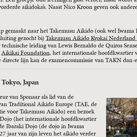
orderde aikidoka’s. Naast Nico Kroon geven ook andere 
ap gemaakt naar het Takemusu Aikido (ook wel Iwama R
luiting gezocht bij
Takemusu Aikido Kyokai Nederlan
 technische leiding van Lewis Bernaldo de Quiros Sense
e
Aikikai Foundation
, het internationale hoofdkwartier
ze directe lijn kan de examencommissie van TAKN dan
 Tokyo, Japan
eur van Sponaar als lid van de
 van Traditional Aikido Europe (TAE, de
tie voor Takemusu Aikido) een bezoek
ojo (het internationale hoofdkwartier
de Ibaraki Dojo (de dojo in Iwama
27 jaar van zijn leven het aikido verder