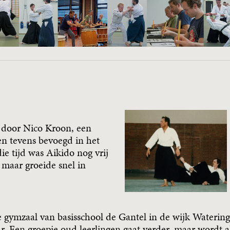
 door Nico Kroon, een
en tevens bevoegd in het
ie tijd was Aikido nog vrij
maar groeide snel in
e gymzaal van basisschool de Gantel in de wijk Watering
r. Een groepje oud leerlingen gaat verder, maar wordt 