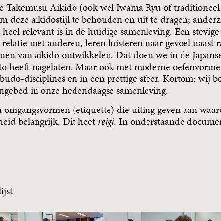
e Takemusu Aikido (ook wel Iwama Ryu of traditionee
 om deze aikidostijl te behouden en uit te dragen; ander
 heel relevant is in de huidige samenleving. Een stevige 
 relatie met anderen, leren luisteren naar gevoel naast 
nen van aikido ontwikkelen. Dat doen we in de Japanse
ito heeft nagelaten. Maar ook met moderne oefenvorme
 budo-disciplines en in een prettige sfeer. Kortom: wij
 ingebed in onze hedendaagse samenleving.
en omgangsvormen (etiquette) die uiting geven aan waard
eid belangrijk. Dit heet
reigi
. In onderstaande documen
ijst