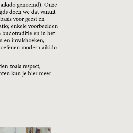
l aikido genoemd). Onze
zijds doen we dat vanuit
basis voor geest en
ratio; enkele voorbeelden
 budotraditie en in het
n en invalshoeken,
 beoefenen modern aikido
en zoals respect,
ten kun je hier meer