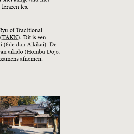
leraren les.
yu of Traditional
d (TAKN)
. Dit is een
i (6de dan Aikikai). De
 van aikido (Hombu Dojo,
-examens afnemen.