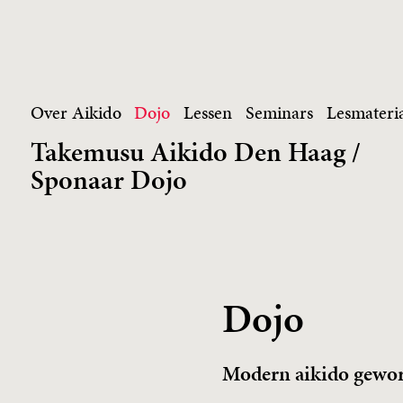
Skip
to
content
Over Aikido
Dojo
Lessen
Seminars
Lesmateri
Takemusu Aikido Den Haag /
Sponaar Dojo
Dojo
Modern aikido gewort